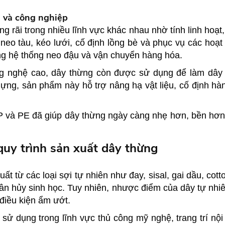
g và công nghiệp
rãi trong nhiều lĩnh vực khác nhau nhờ tính linh hoạt, 
eo tàu, kéo lưới, cố định lồng bè và phục vụ các hoạt
ong hệ thống neo đậu và vận chuyển hàng hóa.
ng nghệ cao, dây thừng còn được sử dụng để làm dây 
dựng, sản phẩm này hỗ trợ nâng hạ vật liệu, cố định hà
PP và PE đã giúp dây thừng ngày càng nhẹ hơn, bền hơn v
quy trình sản xuất dây thừng
t từ các loại sợi tự nhiên như đay, sisal, gai dầu, cott
hân hủy sinh học. Tuy nhiên, nhược điểm của dây tự nhi
điều kiện ẩm ướt.
sử dụng trong lĩnh vực thủ công mỹ nghệ, trang trí nộ